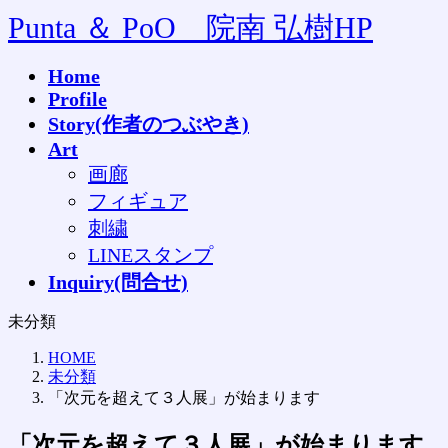
コ
ナ
Punta ＆ PoO 院南 弘樹HP
ン
ビ
テ
ゲ
Home
ン
ー
Profile
ツ
シ
へ
ョ
Story(作者のつぶやき)
ス
ン
Art
キ
に
画廊
ッ
移
フィギュア
プ
動
刺繍
LINEスタンプ
Inquiry(問合せ)
未分類
HOME
未分類
「次元を超えて３人展」が始まります
「次元を超えて３人展」が始まります