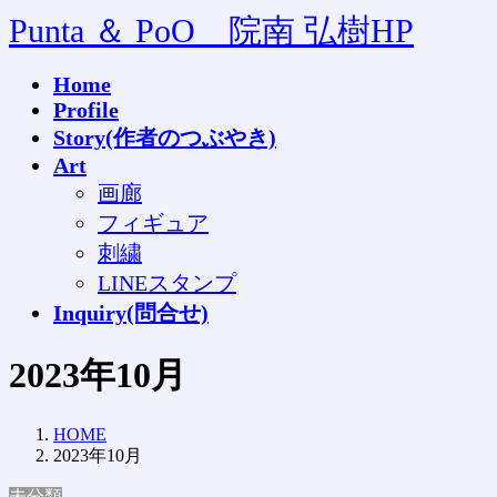
コ
ナ
Punta ＆ PoO 院南 弘樹HP
ン
ビ
テ
ゲ
Home
ン
ー
Profile
ツ
シ
へ
ョ
Story(作者のつぶやき)
ス
ン
Art
キ
に
画廊
ッ
移
フィギュア
プ
動
刺繍
LINEスタンプ
Inquiry(問合せ)
2023年10月
HOME
2023年10月
未分類