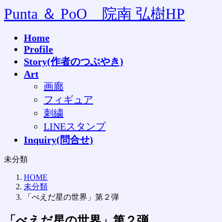
コ
ナ
Punta ＆ PoO 院南 弘樹HP
ン
ビ
テ
ゲ
Home
ン
ー
Profile
ツ
シ
へ
ョ
Story(作者のつぶやき)
ス
ン
Art
キ
に
画廊
ッ
移
フィギュア
プ
動
刺繍
LINEスタンプ
Inquiry(問合せ)
未分類
HOME
未分類
「べえだ星の世界」第２弾
「べえだ星の世界」第２弾