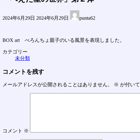
最
2024年6月29日
2024年6月29日
punta62
終
更
新
日
BOX art べろんちょ親子のいる風景を表現しました。
時
カテゴリー
:
未分類
コメントを残す
メールアドレスが公開されることはありません。
※
が付いて
コメント
※