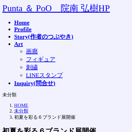
コ
ナ
Punta ＆ PoO 院南 弘樹HP
ン
ビ
テ
ゲ
Home
ン
ー
Profile
ツ
シ
へ
ョ
Story(作者のつぶやき)
ス
ン
Art
キ
に
画廊
ッ
移
フィギュア
プ
動
刺繍
LINEスタンプ
Inquiry(問合せ)
未分類
HOME
未分類
初夏を彩る６ブランド展開催
初夏を彩る６ブランド展開催