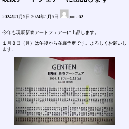
最
2024年1月5日
2024年1月5日
punta62
終
更
新
今年も現展新春アートフェアーに出品します。
日
時
１月８日（月）は午後から在廊予定です。よろしくお願いし
:
ます。