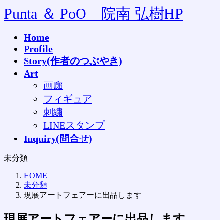
コ
ナ
Punta ＆ PoO 院南 弘樹HP
ン
ビ
テ
ゲ
Home
ン
ー
Profile
ツ
シ
へ
ョ
Story(作者のつぶやき)
ス
ン
Art
キ
に
画廊
ッ
移
フィギュア
プ
動
刺繍
LINEスタンプ
Inquiry(問合せ)
未分類
HOME
未分類
現展アートフェアーに出品します
現展アートフェアーに出品します