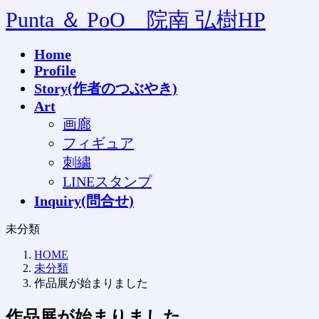
コ
ナ
Punta ＆ PoO 院南 弘樹HP
ン
ビ
テ
ゲ
Home
ン
ー
Profile
ツ
シ
へ
ョ
Story(作者のつぶやき)
ス
ン
Art
キ
に
画廊
ッ
移
フィギュア
プ
動
刺繍
LINEスタンプ
Inquiry(問合せ)
未分類
HOME
未分類
作品展が始まりました
作品展が始まりました