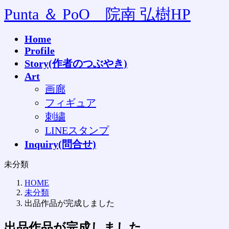
コ
ナ
Punta ＆ PoO 院南 弘樹HP
ン
ビ
テ
ゲ
Home
ン
ー
Profile
ツ
シ
へ
ョ
Story(作者のつぶやき)
ス
ン
Art
キ
に
画廊
ッ
移
フィギュア
プ
動
刺繍
LINEスタンプ
Inquiry(問合せ)
未分類
HOME
未分類
出品作品が完成しました
出品作品が完成しました