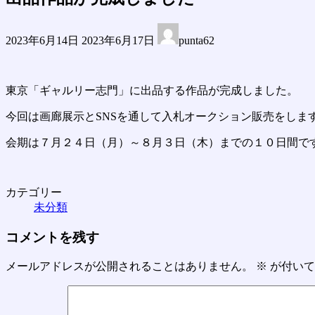
最
2023年6月14日
2023年6月17日
punta62
終
更
新
日
東京「ギャルリー志門」に出品する作品が完成しました。
時
今回は画廊展示とSNSを通して入札オークション販売をしま
:
会期は７月２４日（月）～８月３日（木）までの１０日間で
カテゴリー
未分類
コメントを残す
メールアドレスが公開されることはありません。
※
が付いて